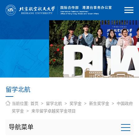
留学北航
当前位置:
首页
>
留学北航
>
奖学金
>
新生奖学金
>
中国政府
奖学金
>
来华留学卓越奖学金项目
导航菜单